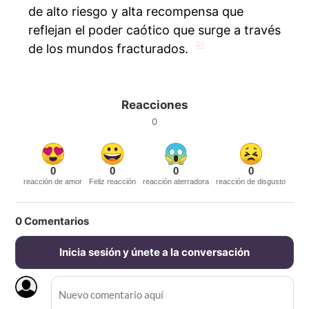
de alto riesgo y alta recompensa que
reflejan el poder caótico que surge a través
de los mundos fracturados.
Reacciones
0
0
0
0
0
reacción de amor
Feliz reacción
reacción aterradora
reacción de disgusto
0
Comentarios
Inicia sesión y únete a la conversación