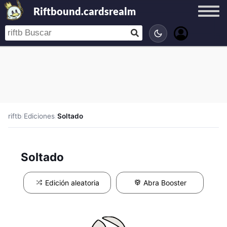
Riftbound.cardsrealm
riftb
/
Ediciones
/
Soltado
Soltado
Edición aleatoria
Abra Booster