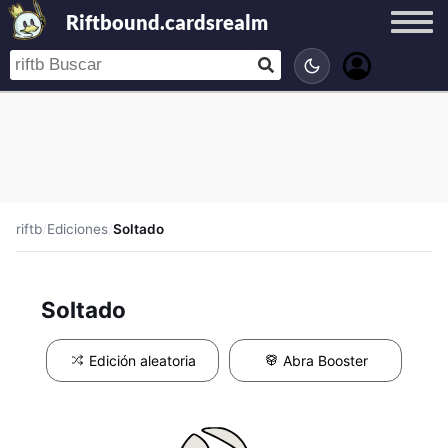
Riftbound.cardsrealm
riftb
/
Ediciones
/
Soltado
Soltado
Edición aleatoria
Abra Booster