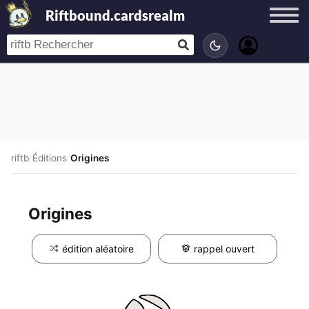
Riftbound.cardsrealm
riftb
/
Éditions
/
Origines
Origines
édition aléatoire
rappel ouvert