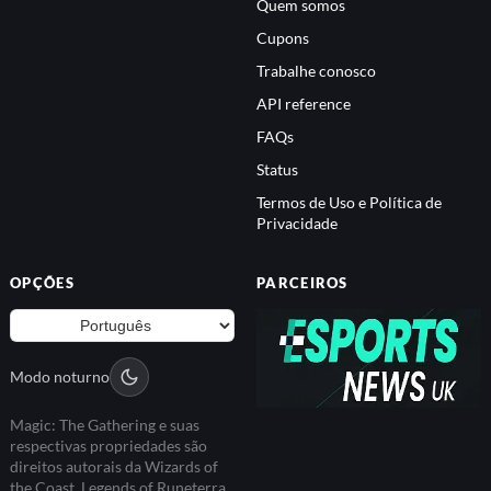
Quem somos
Cupons
Trabalhe conosco
API reference
FAQs
Status
Termos de Uso e Política de
Privacidade
OPÇÕES
PARCEIROS
Modo noturno
Magic: The Gathering e suas
respectivas propriedades são
direitos autorais da Wizards of
the Coast. Legends of Runeterra