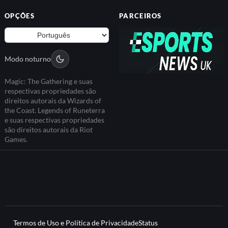
OPÇÕES
PARCEIROS
Modo noturno
Magic: The Gathering e suas
respectivas propriedades são
direitos autorais da Wizards of
the Coast. Legends of Runeterra
e suas respectivas propriedades
são direitos autorais da Riot
Games.
Termos de Uso e Política de Privacidade
Status