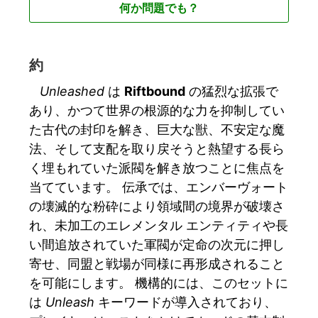
何か問題でも？
約
Unleashed
は
Riftbound
の猛烈な拡張で
あり、かつて世界の根源的な力を抑制してい
た古代の封印を解き、巨大な獣、不安定な魔
法、そして支配を取り戻そうと熱望する長ら
く埋もれていた派閥を解き放つことに焦点を
当てています。 伝承では、エンバーヴォート
の壊滅的な粉砕により領域間の境界が破壊さ
れ、未加工のエレメンタル エンティティや長
い間追放されていた軍閥が定命の次元に押し
寄せ、同盟と戦場が同様に再形成されること
を可能にします。 機構的には、このセットに
は
Unleash
キーワードが導入されており、